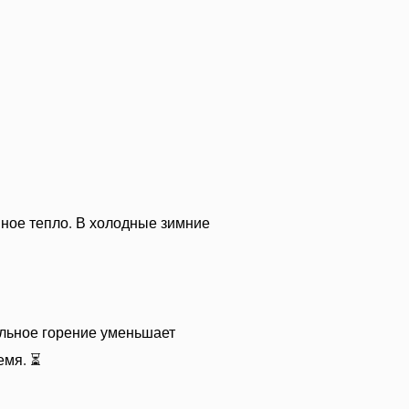
янное тепло. В холодные зимние
ельное горение уменьшает
емя. ⏳