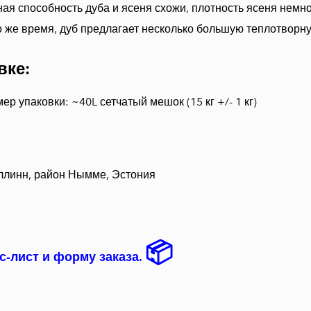
ная способность дуба и ясеня схожи, плотность ясеня немн
то же время, дуб предлагает несколько большую теплотворн
вке:
р упаковки: ~40L сетчатый мешок (15 кг +/- 1 кг)
ллинн, район Нымме, Эстония
📦
с-лист и форму заказа.