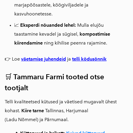
marjapõõsastele, köögiviljadele ja
kasvuhoonetesse.
📈
Eksperdi nõuanded lehel:
Mulla elujõu
taastamine kevadel ja sügisel,
kompostimise
kiirendamine
ning kihilise peenra rajamine.
👉
Loe
väetamise juhendeid
ja
telli kõdusõnnik
🛒
Tammaru Farmi tooted otse
tootjalt
Telli kvaliteetsed kütused ja väetised mugavalt ühest
kohast.
Kiire tarne
Tallinnas, Harjumaal
(Ladu Nõmmel) ja Pärnumaal.