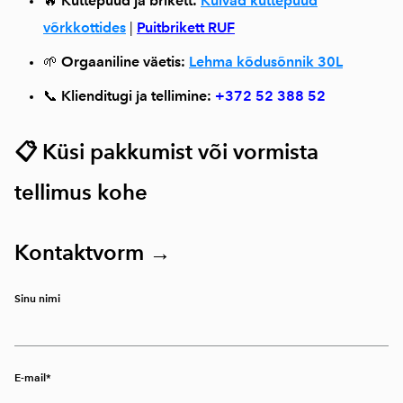
🔥
Küttepuud ja brikett:
Kuivad küttepuud
võrkkottides
|
Puitbrikett RUF
🌱
Orgaaniline väetis:
Lehma kõdusõnnik 30L
📞
Klienditugi ja tellimine:
+372 52 388 52
📋 Küsi pakkumist või vormista
tellimus kohe
Kontaktvorm →
Sinu nimi
E-mail