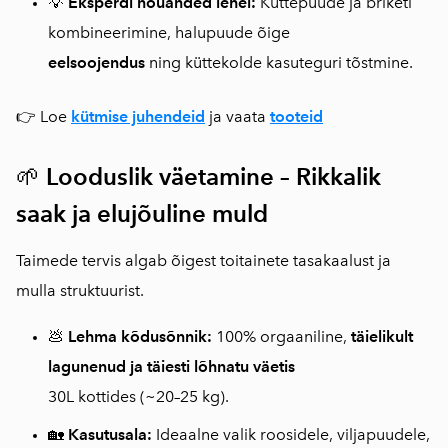
💡
Eksperdi nõuanded lehel:
Küttepuude ja briketi
kombineerimine, halupuude õige
eelsoojendus
ning küttekolde kasuteguri tõstmine.
👉 Loe
kütmise juhendeid
ja vaata
tooteid
🌱
Looduslik väetamine – Rikkalik
saak ja elujõuline muld
Taimede tervis algab õigest toitainete tasakaalust ja
mulla struktuurist.
💩
Lehma kõdusõnnik:
100% orgaaniline,
täielikult
lagunenud ja täiesti lõhnatu väetis
30L kottides (~20–25 kg).
🏡
Kasutusala:
Ideaalne valik roosidele, viljapuudele,