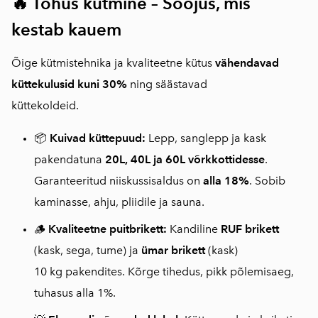
🔥 Tõhus kütmine – Soojus, mis
kestab kauem
Õige kütmistehnika ja kvaliteetne kütus
vähendavad
küttekulusid kuni 30%
ning säästavad
küttekoldeid.
📦
Kuivad küttepuud:
Lepp, sanglepp ja kask
pakendatuna
20L, 40L ja 60L võrkkottidesse
.
Garanteeritud niiskussisaldus on
alla 18%
. Sobib
kaminasse, ahju, pliidile ja sauna.
🪵
Kvaliteetne puitbrikett:
Kandiline
RUF brikett
(kask, sega, tume) ja
ümar brikett
(kask)
10 kg pakendites. Kõrge tihedus, pikk põlemisaeg,
tuhasus alla 1%.