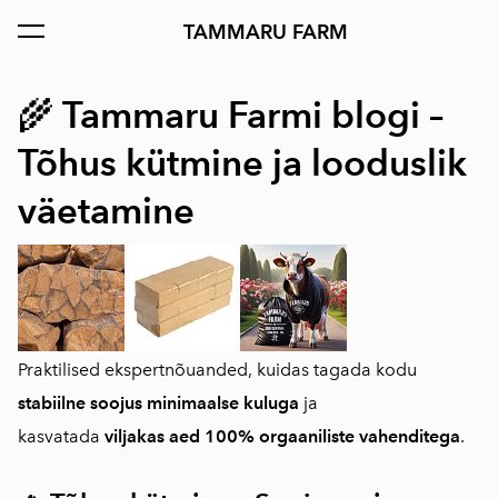
TAMMARU FARM
lisati ostukorvi.
Vaata ostukorvi
Tammaru Farmi blogi –
🌾
Tõhus kütmine ja looduslik
väetamine
Praktilised ekspertnõuanded, kuidas tagada kodu
stabiilne soojus minimaalse kuluga
ja
kasvatada
viljakas aed 100% orgaaniliste vahenditega
.